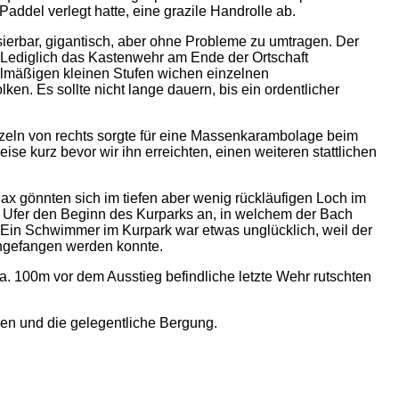
addel verlegt hatte, eine grazile Handrolle ab.
ierbar, gigantisch, aber ohne Probleme zu umtragen. Der
 Lediglich das Kastenwehr am Ende der Ortschaft
elmäßigen kleinen Stufen wichen einzelnen
n. Es sollte nicht lange dauern, bis ein ordentlicher
eln von rechts sorgte für eine Massenkarambolage beim
e kurz bevor wir ihn erreichten, einen weiteren stattlichen
Max gönnten sich im tiefen aber wenig rückläufigen Loch im
 Ufer den Beginn des Kurparks an, in welchem der Bach
. Ein Schwimmer im Kurpark war etwas unglücklich, weil der
ingefangen werden konnte.
. 100m vor dem Ausstieg befindliche letzte Wehr rutschten
ren und die gelegentliche Bergung.