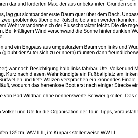
hren dar und forderten Max, der aus unbekannten Gründen sein P
rs, lag gut sichtbar der erste Baum quer über dem Bach. Unpass
en zwei problemlos über eine Rutsche befahren werden konnten.
m Wehr veränderte sich der Flusscharakter leicht. Die die reg
. Bei kräftigem Wind verschwand die Sonne hinter dunklen Wolke
e.
en und ein Engpass aus umgestürztem Baum von links und Wurz
aubt der Autor sich zu erinnern) räumten dann freundlicherweis
er) war nach Besichtigung halb links fahrbar. Ute, Volker und 
g. Kurz nach diesem Wehr kündigte ein Fußballplatz am linken
 Surfwellen und tiefe Walzen versprachen ein krönendes Finale
uft, wodurch das herrenlose Boot erst nach einiger Strecke e
tte von Bad Wildbad ohne nennenswerte Schwierigkeiten. Das ca
olker und Ute für die Organisation der Tour, Tipps, Vorausfah
en 135cm, WW II-III, im Kurpark stellenweise WW III