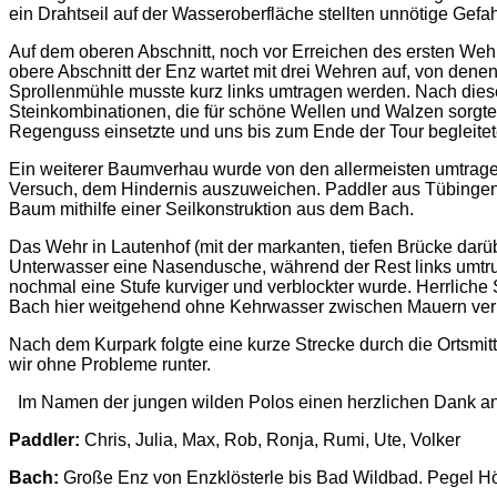
ein Drahtseil auf der Wasseroberfläche stellten unnötige Gefa
Auf dem oberen Abschnitt, noch vor Erreichen des ersten Weh
obere Abschnitt der Enz wartet mit drei Wehren auf, von den
Sprollenmühle musste kurz links umtragen werden. Nach diese
Steinkombinationen, die für schöne Wellen und Walzen sorgten
Regenguss einsetzte und uns bis zum Ende der Tour begleitet
Ein weiterer Baumverhau wurde von den allermeisten umtrag
Versuch, dem Hindernis auszuweichen. Paddler aus Tübingen (gl
Baum mithilfe einer Seilkonstruktion aus dem Bach.
Das Wehr in Lautenhof (mit der markanten, tiefen Brücke darüb
Unterwasser eine Nasendusche, während der Rest links umtru
nochmal eine Stufe kurviger und verblockter wurde. Herrliche
Bach hier weitgehend ohne Kehrwasser zwischen Mauern verlä
Nach dem Kurpark folgte eine kurze Strecke durch die Ortsmi
wir ohne Probleme runter.
Im Namen der jungen wilden Polos einen herzlichen Dank an V
Paddler:
Chris, Julia, Max, Rob, Ronja, Rumi, Ute, Volker
Bach:
Große Enz von Enzklösterle bis Bad Wildbad. Pegel Höf