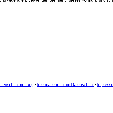
ung widerrufen. Verwenden Sie hierfür dieses Formular und schr
atenschutzordnung
•
Informationen zum Datenschutz
•
Impress