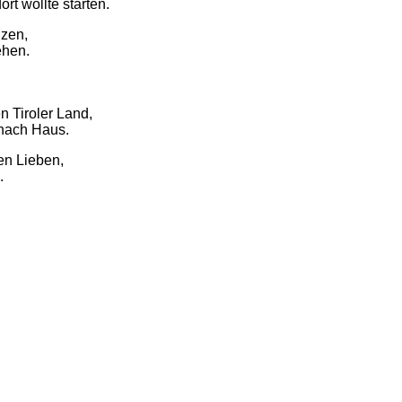
rt wollte starten.
lzen,
ehen.
 Tiroler Land,
 nach Haus.
en Lieben,
.