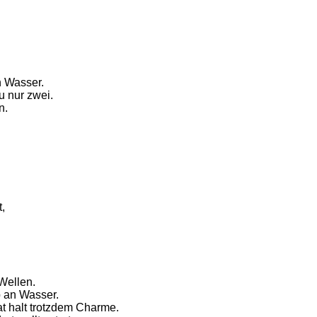
n Wasser.
u nur zwei.
n.
,
 Wellen.
 an Wasser.
at halt trotzdem Charme.