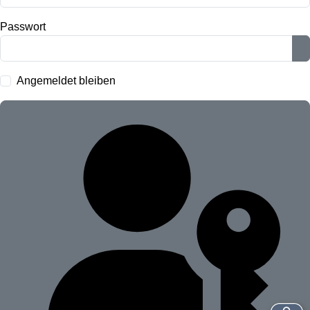
Passwort
P
Angemeldet bleiben