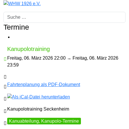
Suchen
Termine
Kanupolotraining
Freitag, 06. März 2026 22:00
→ Freitag, 06. März 2026

23:59

Fahrtenplanung als PDF-Dokument


Kanupolotraining Seckenheim

Kanuabteilung, Kanupolo-Termine
