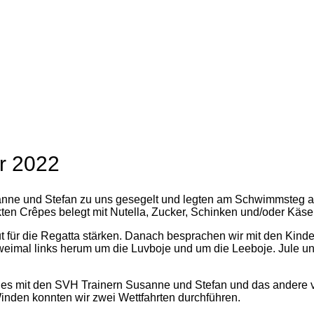
r 2022
e und Stefan zu uns gesegelt und legten am Schwimmsteg an. I
en Crêpes belegt mit Nutella, Zucker, Schinken und/oder Käse
für die Regatta stärken. Danach besprachen wir mit den Kinder
eimal links herum um die Luvboje und um die Leeboje. Jule un
eines mit den SVH Trainern Susanne und Stefan und das ander
nden konnten wir zwei Wettfahrten durchführen.