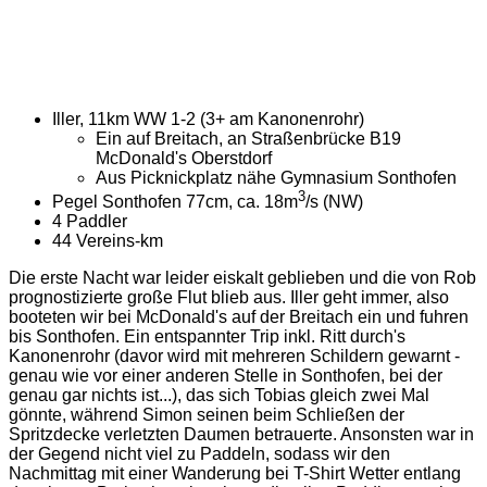
Iller, 11km WW 1-2 (3+ am Kanonenrohr)
Ein auf Breitach, an Straßenbrücke B19
McDonald's Oberstdorf
Aus Picknickplatz nähe Gymnasium Sonthofen
3
Pegel Sonthofen 77cm, ca. 18m­
/s (NW)
4 Paddler
44 Vereins-km
Die erste Nacht war leider eiskalt geblieben und die von Rob
prognostizierte große Flut blieb aus. Iller geht immer, also
booteten wir bei McDonald's auf der Breitach ein und fuhren
bis Sonthofen. Ein entspannter Trip inkl. Ritt durch's
Kanonenrohr (davor wird mit mehreren Schildern gewarnt -
genau wie vor einer anderen Stelle in Sonthofen, bei der
genau gar nichts ist...), das sich Tobias gleich zwei Mal
gönnte, während Simon seinen beim Schließen der
Spritzdecke verletzten Daumen betrauerte. Ansonsten war in
der Gegend nicht viel zu Paddeln, sodass wir den
Nachmittag mit einer Wanderung bei T-Shirt Wetter entlang