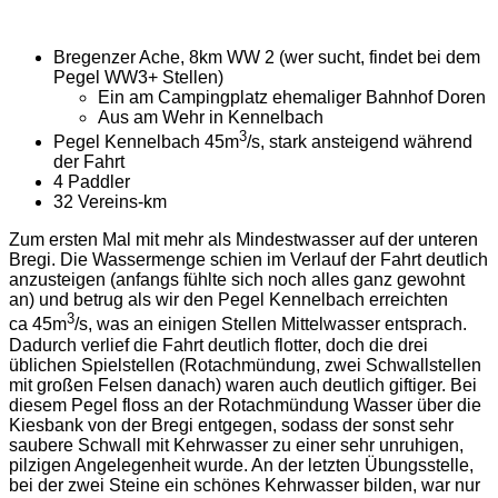
Bregenzer Ache, 8km WW 2 (wer sucht, findet bei dem
Pegel WW3+ Stellen)
Ein am Campingplatz ehemaliger Bahnhof Doren
Aus am Wehr in Kennelbach
3
Pegel Kennelbach 45m­
/s, stark ansteigend während
der Fahrt
4 Paddler
32 Vereins-km
Zum ersten Mal mit mehr als Mindestwasser auf der unteren
Bregi. Die Wassermenge schien im Verlauf der Fahrt deutlich
anzusteigen (anfangs fühlte sich noch alles ganz gewohnt
an) und betrug als wir den Pegel Kennelbach erreichten
3
ca 45m­
/s, was an einigen Stellen Mittelwasser entsprach.
Dadurch verlief die Fahrt deutlich flotter, doch die drei
üblichen Spielstellen (Rotachmündung, zwei Schwallstellen
mit großen Felsen danach) waren auch deutlich giftiger. Bei
diesem Pegel floss an der Rotachmündung Wasser über die
Kiesbank von der Bregi entgegen, sodass der sonst sehr
saubere Schwall mit Kehrwasser zu einer sehr unruhigen,
pilzigen Angelegenheit wurde. An der letzten Übungsstelle,
bei der zwei Steine ein schönes Kehrwasser bilden, war nur