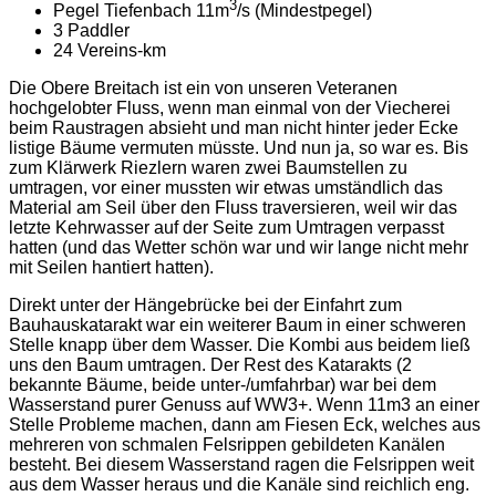
3
Pegel Tiefenbach 11m­
/s (Mindestpegel)
3 Paddler
24 Vereins-km
Die Obere Breitach ist ein von unseren Veteranen
hochgelobter Fluss, wenn man einmal von der Viecherei
beim Raustragen absieht und man nicht hinter jeder Ecke
listige Bäume vermuten müsste. Und nun ja, so war es. Bis
zum Klärwerk Riezlern waren zwei Baumstellen zu
umtragen, vor einer mussten wir etwas umständlich das
Material am Seil über den Fluss traversieren, weil wir das
letzte Kehrwasser auf der Seite zum Umtragen verpasst
hatten (und das Wetter schön war und wir lange nicht mehr
mit Seilen hantiert hatten).
Direkt unter der Hängebrücke bei der Einfahrt zum
Bauhauskatarakt war ein weiterer Baum in einer schweren
Stelle knapp über dem Wasser. Die Kombi aus beidem ließ
uns den Baum umtragen. Der Rest des Katarakts (2
bekannte Bäume, beide unter-/umfahrbar) war bei dem
Wasserstand purer Genuss auf WW3+. Wenn 11m3 an einer
Stelle Probleme machen, dann am Fiesen Eck, welches aus
mehreren von schmalen Felsrippen gebildeten Kanälen
besteht. Bei diesem Wasserstand ragen die Felsrippen weit
aus dem Wasser heraus und die Kanäle sind reichlich eng.