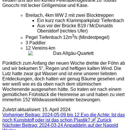
freuten uns auf ein kühles Feierabendgetränk zu Tobias
Gnocchi mit lecker Grillgemüse und Käse.
Breitach, 4km WW 2 mit zwei Blocktreppen
Ein kurz nach Klammparkplatz Tiefenbach
Aus vor der Brücke B19 / McDonalds
Oberstdorf (rechtes Ufer)
3
Pegel Tiefenbach 12m­
/s (Mindestpegel)
3 Paddler
12 Vereins-km
Pünktlich zum Anfang der neuen Woche drehte der Föhn ab
und wir bekamen 5°, Regen und heftigen kalten Wind. Die
Lutz hatte zwar gut Wasser und ist eine unserer liebsten
Entdeckungen, doch hatten wir genug Bäume gesehen und
wer weiß wie es da oben nach dem stürmischen
Wochenende ausgesehen hätte. So traten wir nach einem
gemütlichen Frühstück die Heimreise an und haben zu viert
immerhin 152 Wildwasserkilometer bezwungen.
Zuletzt aktualisiert: 15. April 2024
Vorheriger Beitrag: 2024-05-09 bis 12 Exo die Achte: Ist das
noch Kunststoff oder ist das schon Plastik? 🛶
Zurück
Nächster Beitrag: 2024-03-24 Anpaddeln auf der Nagold