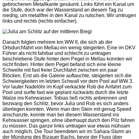
gebrochenen Metallkante gesäumt. Links führt ein Kanal um
die Stufe, doch war der Wasserstand an diesem Tag zu
niedrig, um metallfrei in den Kanal zu rutschen. Wir umtrugen
links und rechts (rechts einfacher).
Danach folgten mehrere km WW II, die sich ab der
Ortsdurchfahrt von Mellau ein wenig steigerten. Eine im DKV
Führer als nicht fahrbar und schlecht zu umtragen
beschriebene Stufe hinter dem Pegel in Mellau konnten wir
nicht finden. Hinter dem Pegel befand sich eine kleine
Schwelle mit fast freier Durchfahrt zwischen ein paar
Blöcken. Erst als die Galerie auftauchte, steigerten sich die
Schwierigkeiten im letzten Schwall vor dem Pool auf WW 3.
Vor lauter Nadelöhr im Kopf verkackte Rob die Anfahrt zum
Pool und surfte fast wie geplant rückwärts durch die letzte
Walze ins Kehrwasser. Tobias ließ nichts anbrennen und
bezwang den Schlitz, bevor Julia und Rob es sich anders
überlegen konnten. Wenn man den Stein mit genug Speed
anschanzte, konnte man bei diesem Wasserstand ins
Kehrwasser springen, ohne überhaupt durch den Pilz fahren
zu müssen. Das ganze links umtragen war etwas mühsam
auch möglich. Die Tour beendeten wir im Sahara-Sturm an
der Mündung des Bizauer Bachs, bevor der Fluss über