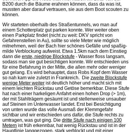
B200 durch die Bäume erahnen können, dass da was ist,
mussten aber darauf vertrauen, sie aus dem Boot scouten zu
können.
Wir starteten oberhalb des Straßentunnels, wo man auf
einem Schotterplatz gut parken konnte. Wer weiter oben
einen Parkplatz findet (nicht zu weit: DKV spricht von
Gefahrenstellen in Au), sollte so viele Meter wie möglich
mitnehmen, weil der Bach hier schönes Gefälle und spaßig-
milde Verblockung aufweist. Etwa 1.5km nach dem Einstieg
dann die
erste, niedrige Blockstufe
- Wasser floss langsam,
sodass man sie gut besichtigen konnte. Wir entschieden uns
für eine Befahrung in der Mitte, die allen mehr oder weniger
gut gelang. Es wird behauptet, dass Robs Kopf dem Wasser
so nah kam wie zuletzt in Frankreich. Die
zweite Blockstufe
wenige Meter weiter
ist deutlich höher und macht sich mit
einem leichten Rückstau und Getöse bemerkbar. Diese Stufe
hat nach einer harkeligen Anfahrt einen hohen Drop (> 1m),
der mit Stahlträgern gesäumt ist und stellenweise unsauber
auf Steinen im Unterwasser landet. Erst bei Besichtigung
von unten wurde das volle Ausmaß der Klemmgefahr
sichtbar und wir entschieden uns dafür, die Stufe rechts zu
umtragen, was gut ging. Die
dritte Stufe nach einigen 100
Metern
ist früh erkennbar, hat wenig Rückstau und ist in der
Hauptlinie langgezogen, stark verblockt und mit einer