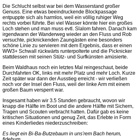
Die Schlucht selbst war bei dem Wasserstand großer
Genuss. Eine etwas beeindruckende Blockpassage
entpuppte sich als harmlos, weil ein völlig ruhiger Weg
rechts vorbei führte. Bei viel Wasser könnte hier ein großes
Loch stehen und man muss evtl. Slalom fahren. Danach kam
irgendwann der Wanderweg wieder an den Fluss und Rob
versuchte, picknickenden Zaungästen eine besonders
schöne Linie zu servieren mit dem Ergebnis, dass er einen
WW3+ Schwall rückwärts runterpolterte und die Picknicker
stattdessen mit seinen Stütz- und Surfkünsten amüsierte.
Beim Waldhaus noch ein letztes Mal reingeschaut, beide
Durchfahrten OK, links mit mehr Platz und mehr Loch. Kurze
Zeit später war dann der Ausstieg erreicht - wir verließen
noch vor der Insel den Fluss, weil der linke Arm mit einem
großen Baum versperrt war.
Insgesamt haben wir 3.5 Stunden gebraucht, wovon wir
knapp die Hälfte im Boot und die andere Hälfte mit Sichern,
Tragen und Scouten verbracht hatten. Dafür gab es keine
kritischen Situationen und genug Zeit, das Erlebte in Form
eines Kinderliedes niederzuschreiben:
Es liegt ein Bi-Ba-Butzebaum in uns'rem Bach herum,
fidebum.