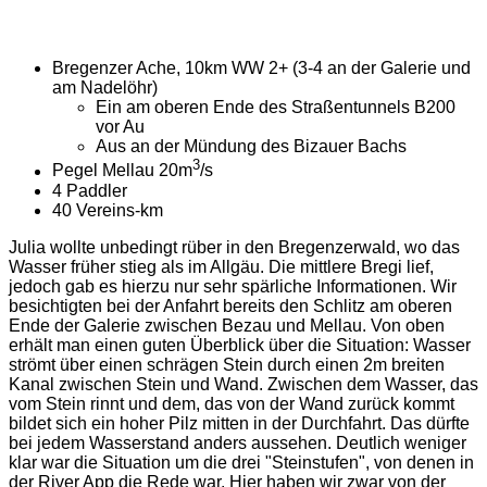
Bregenzer Ache, 10km WW 2+ (3-4 an der Galerie und
am Nadelöhr)
Ein am oberen Ende des Straßentunnels B200
vor Au
Aus an der Mündung des Bizauer Bachs
3
Pegel Mellau 20m­
/s
4 Paddler
40 Vereins-km
Julia wollte unbedingt rüber in den Bregenzerwald, wo das
Wasser früher stieg als im Allgäu. Die mittlere Bregi lief,
jedoch gab es hierzu nur sehr spärliche Informationen. Wir
besichtigten bei der Anfahrt bereits den Schlitz am oberen
Ende der Galerie zwischen Bezau und Mellau. Von oben
erhält man einen guten Überblick über die Situation: Wasser
strömt über einen schrägen Stein durch einen 2m breiten
Kanal zwischen Stein und Wand. Zwischen dem Wasser, das
vom Stein rinnt und dem, das von der Wand zurück kommt
bildet sich ein hoher Pilz mitten in der Durchfahrt. Das dürfte
bei jedem Wasserstand anders aussehen. Deutlich weniger
klar war die Situation um die drei "Steinstufen", von denen in
der River App die Rede war. Hier haben wir zwar von der